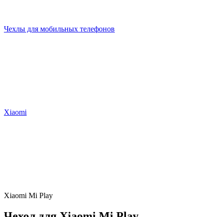
Чехлы для мобильных телефонов
Xiaomi
Xiaomi Mi Play
Чехол для Xiaomi Mi Play