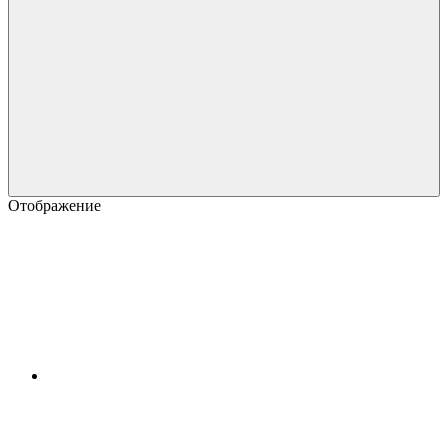
Отображение