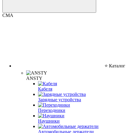
CMA
⭐ Каталог
ANSTY
Кабеля
Зарядные устройства
Переходники
Наушники
Автомобильные держатели