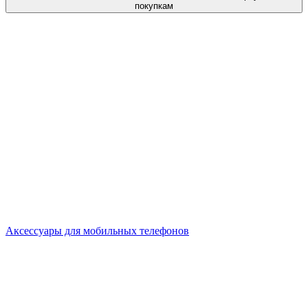
покупкам
Аксессуары для мобильных телефонов