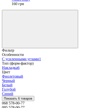
160 грн
Фильтр
Особенности
С усиленными углами
1
Тип (форм-фактор)
Накладка
6
Цвет
Фиолетовый
Черный
Белый
Голубой
Синий
Показать 6 товаров
068 578-00-77
095 578-00-77