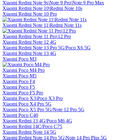
Xiaomi Redmi Note 9s\Note 9 Pro\Note 9 Pro Max
Xiaomi Redmi Note 10\Redmi Note 10s
Xiaomi Redmi Note 10 Pro
Xiaomi Redmi Note 11\Redmi Note 11s
Xiaomi Redmi Note 11 Pro\12 Pro
Xiaomi Redmi Note 12 4G
Xiaomi Redmi Note 13 Pro 5G/Poco X6 5G
Xiaomi Redmi Note 13 4G
Xiaomi Poco M3
Xiaomi Poco M4 Pro
Xiaomi Poco M5
Xiaomi Poco F4
Xiaomi Poco F5
Xiaomi Poco F5 Pro
Xiaomi Poco X3\Poco X3 Pro
Xiaomi Poco X4 Pro 5G
Xiaomi Poco X5 Pro 5G/Note 12 Pro 5G
Xiaomi Poco C40
Xiaomi Redmi 13 4G/Poco M6 4G
Xiaomi Redmi 14C/Poco C75
Xiaomi Redmi Note 14 5G
Xiaomi Redmi Note 14 Pro 5G\Note 14 Pro Plus 5G