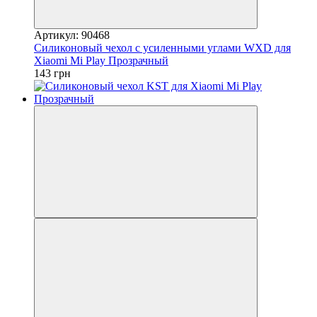
Артикул: 90468
Силиконовый чехол с усиленными углами WXD для
Xiaomi Mi Play Прозрачный
143 грн