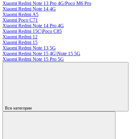
Xiaomi Redmi Note 13 Pro 4G/Poco M6 Pro
Xiaomi Redmi Note 14 4G
Xiaomi Redmi A5
Xiaomi Poco C71
Xiaomi Redmi Note 14 Pro 4G
Xiaomi Redmi 15C\Poco C85
Xiaomi Redmi 12
Xiaomi Redmi 15
Xiaomi Redmi Note 13 5G
Xiaomi Redmi Note 15 4G\Note 15 5G
Xiaomi Redmi Note 15 Pro 5G
Все категории