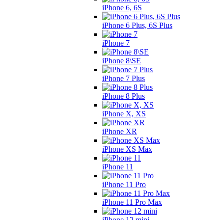
iPhone 6, 6S
iPhone 6 Plus, 6S Plus
iPhone 7
iPhone 8\SE
iPhone 7 Plus
iPhone 8 Plus
iPhone X, XS
iPhone XR
iPhone XS Max
iPhone 11
iPhone 11 Pro
iPhone 11 Pro Max
iPhone 12 mini