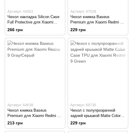
Артикул: 44561
Артикул: 47528
Чехол накладка Silicon Case
Чехол книжка Baseus
Full Protective для Xiaomi
Premium для Xiaomi Redmi 9
Redmi 9 Pine Green
Red/Красный
266 грн
229 грн
Артикул: 64638
Артикул: 69736
Чехол книжка Baseus
Чехол с полупрозрачной
Premium для Xiaomi Redmi 9
задней крышкой Matte Color
Gray/Серый
Case TPU для Xiaomi Redmi 9
213 грн
229 грн
Green