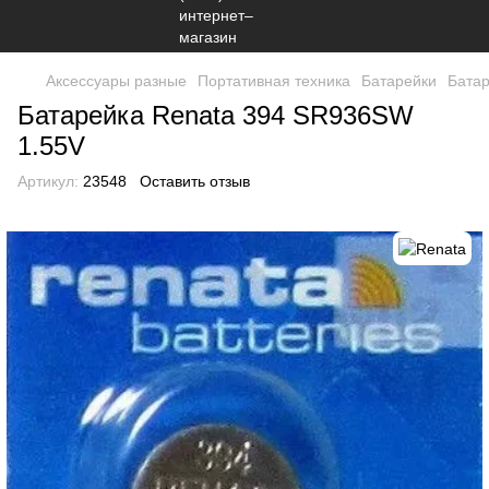
Аксессуары разные
Портативная техника
Батарейки
Батар
Батарейка Renata 394 SR936SW
1.55V
Артикул:
23548
Оставить отзыв