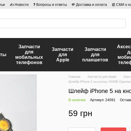
тьи
✍ Новости
❓ Вопросы и ответы
💸 Доставка и оплата
📰 СМИ о н
иальности
🛡️ Договор публичной оферты
👤 Авторы
Запчасти
Аксе
Запчасти
Запчасти
для
д
еты
для
для
мобильных
моби
Apple
планшетов
телефонов
теле
Главная
Запчасти для Apple
Запч
Шлейф iPhone 5 на кнопку HOME Оригина
Шлейф iPhone 5 на кн
В наличии
Артикул: 24091
Остав
59 грн