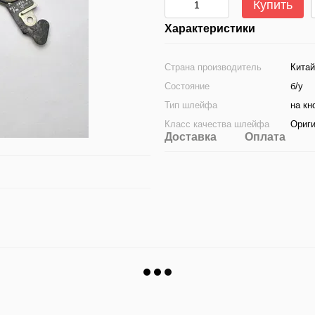
Купить
Характеристики
Страна производитель
Китай
Состояние
б/у
Тип шлейфа
на к
Класс качества шлейфа
Ориг
Доставка
Оплата