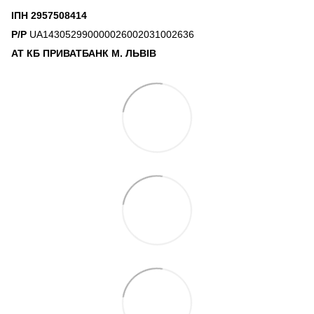
ІПН 2957508414
Р/Р
UA143052990000026002031002636
АТ КБ ПРИВАТБАНК М. ЛЬВІВ