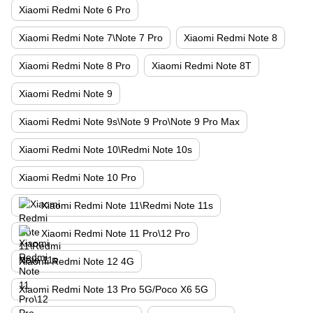
Xiaomi Redmi Note 6 Pro
Xiaomi Redmi Note 7\Note 7 Pro
Xiaomi Redmi Note 8
Xiaomi Redmi Note 8 Pro
Xiaomi Redmi Note 8T
Xiaomi Redmi Note 9
Xiaomi Redmi Note 9s\Note 9 Pro\Note 9 Pro Max
Xiaomi Redmi Note 10\Redmi Note 10s
Xiaomi Redmi Note 10 Pro
Xiaomi Redmi Note 11\Redmi Note 11s
Xiaomi Redmi Note 11 Pro\12 Pro
Xiaomi Redmi Note 12 4G
Xiaomi Redmi Note 13 Pro 5G/Poco X6 5G