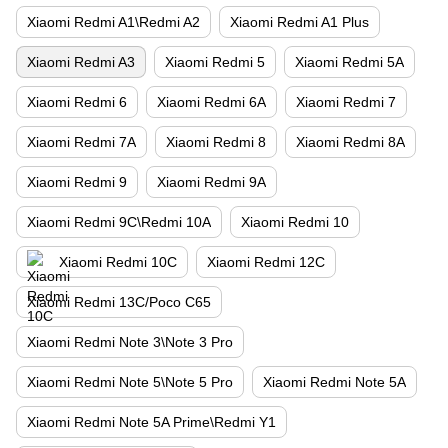
Xiaomi Redmi A1\Redmi A2
Xiaomi Redmi A1 Plus
Xiaomi Redmi A3
Xiaomi Redmi 5
Xiaomi Redmi 5A
Xiaomi Redmi 6
Xiaomi Redmi 6A
Xiaomi Redmi 7
Xiaomi Redmi 7A
Xiaomi Redmi 8
Xiaomi Redmi 8A
Xiaomi Redmi 9
Xiaomi Redmi 9A
Xiaomi Redmi 9C\Redmi 10A
Xiaomi Redmi 10
Xiaomi Redmi 10C
Xiaomi Redmi 12C
Xiaomi Redmi 13C/Poco C65
Xiaomi Redmi Note 3\Note 3 Pro
Xiaomi Redmi Note 5\Note 5 Pro
Xiaomi Redmi Note 5A
Xiaomi Redmi Note 5A Prime\Redmi Y1