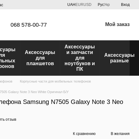
UAH
EUR
USD
Рус
Укр
Вход
ас
068 578-00-77
Мой заказ
Аксессуары
ссуары
Аксессуары
и запчасти
ля
Аксессуары
для
для
льных
разные
планшетов
ноутбуков и
фонов
ПК
лефонов
Корпусные части для мобильных телефонов
505 Galaxy Note 3 Neo White Оригинал Б/У
лефона Samsung N7505 Galaxy Note 3 Neo
ить отзыв
К сравнению
В желания