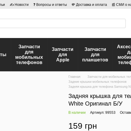
тьи
✍ Новости
❓ Вопросы и ответы
💸 Доставка и оплата
📰 СМИ о н
иальности
🛡️ Договор публичной оферты
👤 Авторы
Запчасти
Аксе
Запчасти
Запчасти
для
д
еты
для
для
мобильных
моби
Apple
планшетов
телефонов
теле
Главная
Запчасти для мобильных те
Задние крышки мобильных телефонов
Задняя крышка для телефона Samsung N7
Задняя крышка для те
White Оригинал Б/У
В наличии
Артикул: 99553
Остав
159 грн