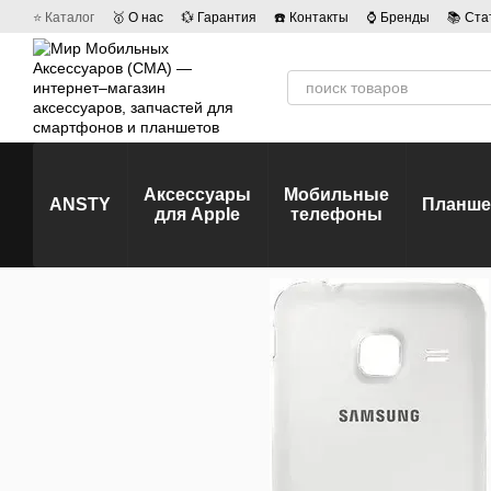
Перейти к основному контенту
⭐ Каталог
🥇 О нас
💱 Гарантия
☎️ Контакты
⌚ Бренды
📚 Ста
💡 Наши вакансии
💬 Отзывы о магазине
🤝 Политика конфиденц
Аксессуары
Мобильные
ANSTY
Планш
для Apple
телефоны