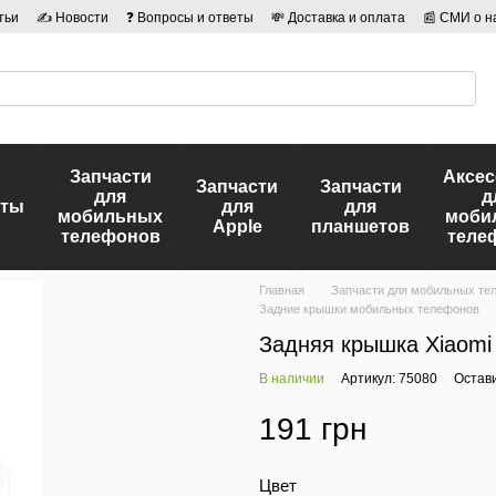
тьи
✍ Новости
❓ Вопросы и ответы
💸 Доставка и оплата
📰 СМИ о н
иальности
🛡️ Договор публичной оферты
👤 Авторы
Запчасти
Аксе
Запчасти
Запчасти
для
д
еты
для
для
мобильных
моби
Apple
планшетов
телефонов
теле
Главная
Запчасти для мобильных те
Задние крышки мобильных телефонов
Задняя крышка Xiaomi M
В наличии
Артикул: 75080
Остав
191 грн
Цвет