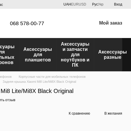
UAH
EUR
USD
Рус
Укр
Вход
ас
068 578-00-77
Мой заказ
Аксессуары
ссуары
Аксессуары
и запчасти
ля
Аксессуары
для
для
льных
разные
планшетов
ноутбуков и
фонов
ПК
лефонов
Корпусные части для мобильных телефонов
Задняя крышка Xiaomi Mi8 Lite/Mi8X Black Original
i8 Lite/Mi8X Black Original
ить отзыв
К сравнению
В желания