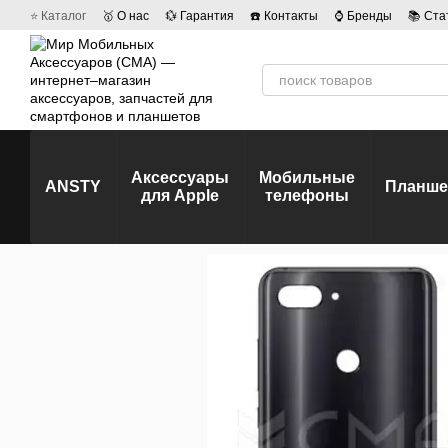
Перейти к основному контенту
⭐ Каталог
🥇 О нас
💱 Гарантия
☎️ Контакты
⌚ Бренды
📚 Ста
💡 Наши вакансии
💬 Отзывы о магазине
🤝 Политика конфиденц
Аксессуары
Мобильные
ANSTY
Планш
для Apple
телефоны