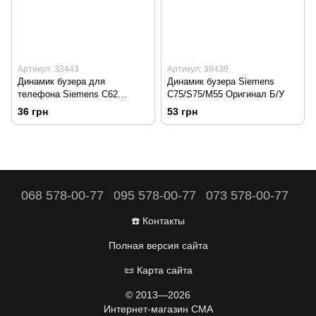
Артикул: 33443
Артикул: 39439
Динамик бузера для
Динамик бузера Siemens
телефона Siemens C62
C75/S75/M55 Оригинал Б/У
Оригинал Б/У
36 грн
53 грн
068 578-00-77
095 578-00-77
073 578-00-77
☎️ Контакты
Полная версия сайта
📜 Карта сайта
© 2013—2026
Интернет-магазин CMA