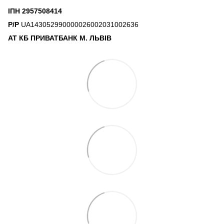
ІПН 2957508414
Р/Р
UA143052990000026002031002636
АТ КБ ПРИВАТБАНК М. ЛЬВІВ