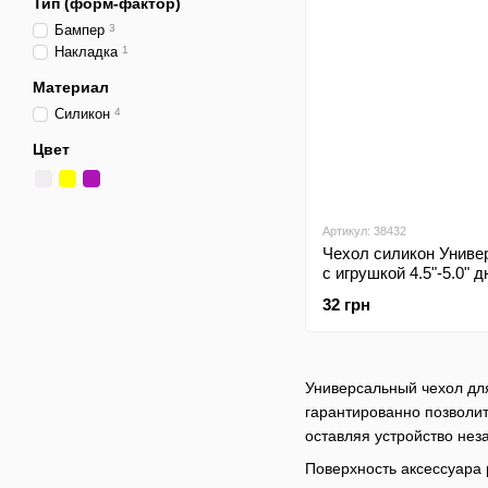
Тип (форм-фактор)
Бампер
3
Накладка
1
Материал
Силикон
4
Цвет
Артикул: 38432
Чехол силикон Униве
с игрушкой 4.5"-5.0" 
(№3) White
32 грн
Универсальный чехол для
гарантированно позволит
оставляя устройство нез
Поверхность аксессуара 