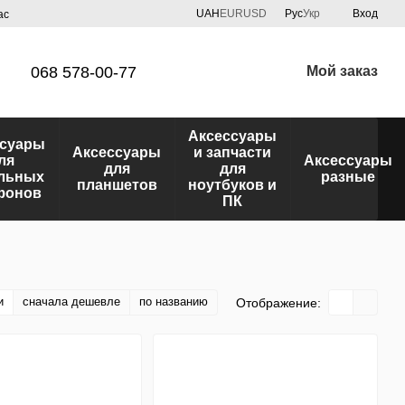
UAH
EUR
USD
Рус
Укр
Вход
ас
068 578-00-77
Мой заказ
Аксессуары
ссуары
Аксессуары
и запчасти
ля
Аксессуары
для
для
льных
разные
планшетов
ноутбуков и
фонов
ПК
и
сначала дешевле
по названию
Отображение: