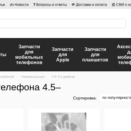
тьи
✍ Новости
❓ Вопросы и ответы
💸 Доставка и оплата
📰 СМИ о н
иальности
🛡️ Договор публичной оферты
👤 Авторы
Запчасти
Аксе
Запчасти
Запчасти
для
д
еты
для
для
мобильных
моби
Apple
планшетов
телефонов
теле
елефонов
Универсальные
4.5–5.0 дюймов
телефона 4.5–
по популярност
Сортировка: