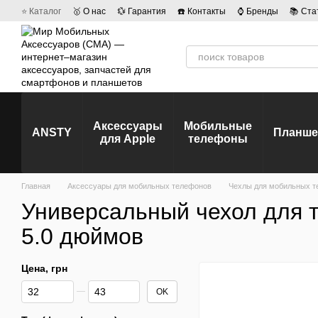
Перейти к основному контенту
⭐ Каталог
🥇 О нас
💱 Гарантия
☎️ Контакты
⌚ Бренды
📚 Ста
💡 Наши вакансии
💬 Отзывы о магазине
🤝 Политика конфиденц
Аксессуары
Мобильные
ANSTY
Планш
для Apple
телефоны
Главная
Аксессуары для мобильных телефонов
Чехлы для мобильных т
Универсальный чехол для 
5.0 дюймов
Цена, грн
От Цена, грн
До Цена, грн
OK