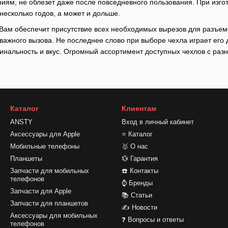
ям, не облезет даже после повседневного пользования. При изго
есколько годов, а может и дольше.
м обеспечит присутствие всех необходимых вырезов для разъемов 
 важного вызова. Не последнее слово при выборе чехла играет его 
гинальность и вкус. Огромный ассортимент доступных чехлов с ра
Каталог
Клиентам
ANSTY
Вход в личный кабинет
Аксессуары для Apple
⭐ Каталог
Мобильные телефоны
🥇 О нас
Планшеты
💱 Гарантия
Запчасти для мобильных
☎️ Контакты
телефонов
⌚ Бренды
Запчасти для Apple
📚 Статьи
Запчасти для планшетов
✍ Новости
Аксессуары для мобильных
❓ Вопросы и ответы
телефонов