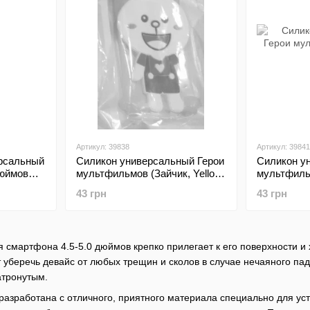
Артикул: 39838
Артикул: 39841
рсальный
Силикон универсальный Герои
Силикон у
дюймов
мультфильмов (Зайчик, Yellow-
мультфильм
Violet)
43 грн
43 грн
 смартфона 4.5-5.0 дюймов крепко прилегает к его поверхности и 
 уберечь девайс от любых трещин и сколов в случае нечаяного пад
атронутым.
разработана с отличного, приятного материала специально для уст