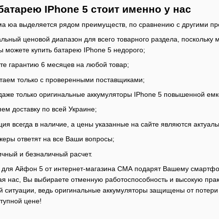
батарею IPhone 5 стоит именно у нас
ма юа выделяется рядом преимуществ, по сравнению с другими пр
альный ценовой диапазон для всего товарного раздела, поскольку
ы можете купить батарею IPhone 5 недорого;
те гарантию 6 месяцев на любой товар;
таем только с проверенными поставщиками;
одаже только оригинальные аккумуляторы IPhone 5 повышенной емк
ем доставку по всей Украине;
ция всегда в наличие, а цены указанные на сайте являются актуал
жеры ответят на все Ваши вопросы;
ичный и безналичный расчет.
 для Айфон 5 от интернет-магазина СМА подарят Вашему смартфону
я нас, Вы выбираете отменную работоспособность и высокую практ
ситуации, ведь оригинальные аккумуляторы защищены от потери з
ступной цене!