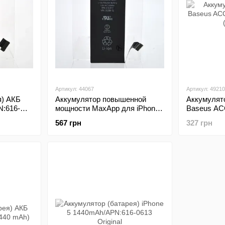
Артикул: 44067
Артикул: 49210
я) АКБ
Аккумулятор повышенной
Аккумулят
N:616-
мощности MaxApp для iPhone
Baseus AC
5S/5C 2000mAh/APN:616-0728
5 (1440mA
567 грн
327 грн