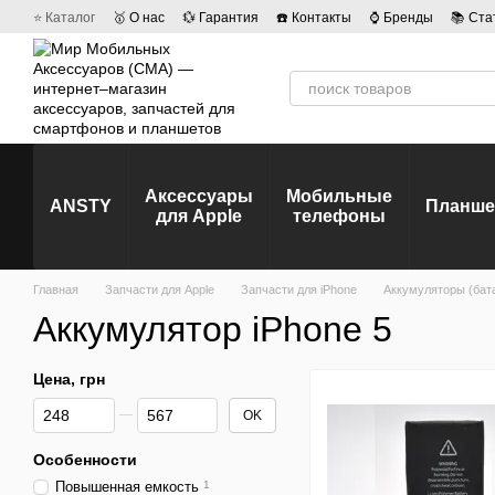
Перейти к основному контенту
⭐ Каталог
🥇 О нас
💱 Гарантия
☎️ Контакты
⌚ Бренды
📚 Ста
💡 Наши вакансии
💬 Отзывы о магазине
🤝 Политика конфиденц
Аксессуары
Мобильные
ANSTY
Планш
для Apple
телефоны
Главная
Запчасти для Apple
Запчасти для iPhone
Аккумуляторы (бата
Аккумулятор iPhone 5
Цена, грн
От Цена, грн
До Цена, грн
OK
Особенности
Повышенная емкость
1