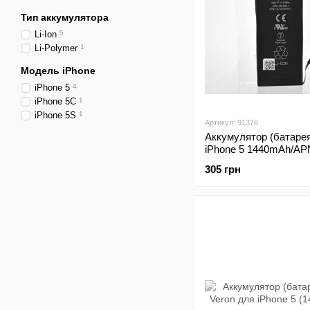
Тип аккумулятора
Li-Ion
5
Li-Polymer
1
Модель iPhone
iPhone 5
4
iPhone 5C
1
iPhone 5S
1
Артикул: 91376
Аккумулятор (батаре
iPhone 5 1440mAh/AP
0613 Original
305 грн