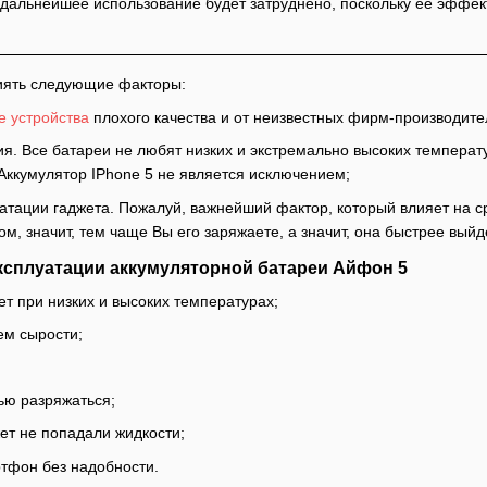
дальнейшее использование будет затруднено, поскольку ее эффекти
лиять следующие факторы:
 устройства
плохого качества и от неизвестных фирм-производите
я. Все батареи не любят низких и экстремально высоких температу
Аккумулятор IPhone 5 не является исключением;
уатации гаджета. Пожалуй, важнейший фактор, который влияет на 
м, значит, тем чаще Вы его заряжаете, а значит, она быстрее выйде
эксплуатации аккумуляторной батареи Айфон 5
ет при низких и высоких температурах;
ем сырости;
ью разряжаться;
жет не попадали жидкости;
ртфон без надобности.