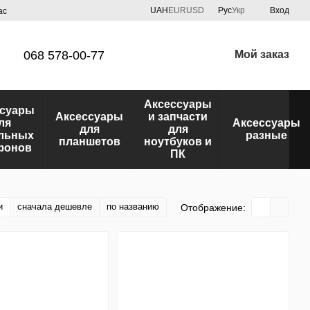
UAH
EUR
USD
Рус
Укр
Вход
ас
068 578-00-77
Мой заказ
Аксессуары
ссуары
Аксессуары
и запчасти
ля
Аксессуары
для
для
льных
разные
планшетов
ноутбуков и
фонов
ПК
и
сначала дешевле
по названию
Отображение: