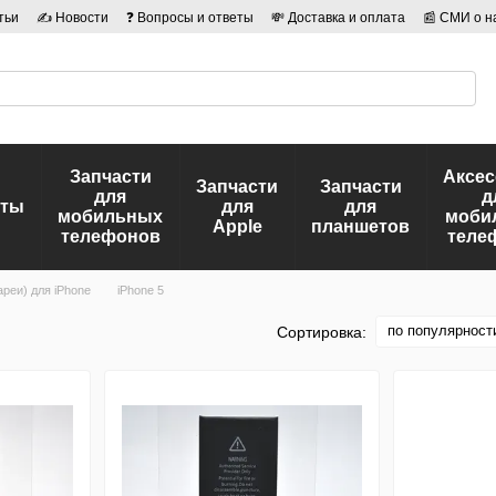
тьи
✍ Новости
❓ Вопросы и ответы
💸 Доставка и оплата
📰 СМИ о н
иальности
🛡️ Договор публичной оферты
👤 Авторы
Запчасти
Аксе
Запчасти
Запчасти
для
д
еты
для
для
мобильных
моби
Apple
планшетов
телефонов
теле
реи) для iPhone
iPhone 5
по популярност
Сортировка: