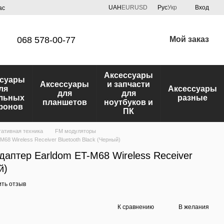
UAH
EUR
USD
Рус
Укр
Вход
ас
068 578-00-77
Мой заказ
Аксессуары
ссуары
Аксессуары
и запчасти
ля
Аксессуары
для
для
льных
разные
планшетов
ноутбуков и
фонов
ПК
ативная техника
FM модуляторы
8 Wireless Receiver Bluetooth Black (Черный)
аптер Earldom ET-M68 Wireless Receiver
й)
ить отзыв
К сравнению
В желания