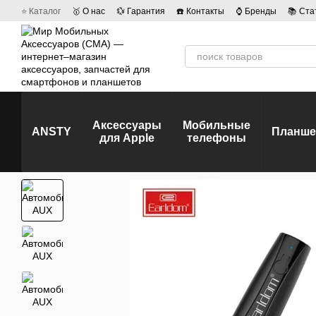
Перейти к основному контенту
⭐ Каталог
🥇 О нас
💱 Гарантия
☎️ Контакты
⌚ Бренды
📚 Ста
💡 Наши вакансии
💬 Отзывы о магазине
🤝 Политика конфиденц
Аксессуары
Мобильные
ANSTY
Планш
для Apple
телефоны