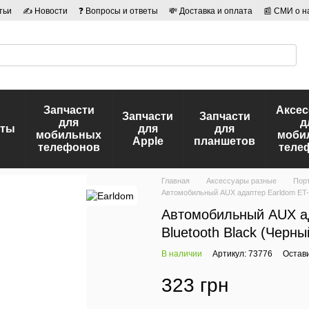
тьи
✍ Новости
❓ Вопросы и ответы
💸 Доставка и оплата
📰 СМИ о н
иальности
🛡️ Договор публичной оферты
👤 Авторы
Запчасти
Аксе
Запчасти
Запчасти
для
д
еты
для
для
мобильных
моби
Apple
планшетов
телефонов
теле
Главная
Аксессуары разные
Порт
Автомобильный AUX адаптер Earldom ET-M6
Автомобильный AUX ад
Bluetooth Black (Черны
В наличии
Артикул: 73776
Остав
323 грн