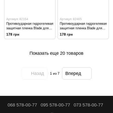
Артикул: 82154
Артикул: 82465
Противоударная гидрогелевая
Противоударная гидрогелевая
защитная пленка Blade для
защитная пленка Blade для
Samsung Galaxy
Samsung A52/A52 5G/A52s
178 грн
178 грн
A71/M51/M52/M62/Note 10 Lite
Galaxy A525/A526/A528
Transparent
Transparent
Показать еще 20 товаров
Назад
Вперед
1
из 7
068 578-00-77
095 578-00-77
073 578-00-77