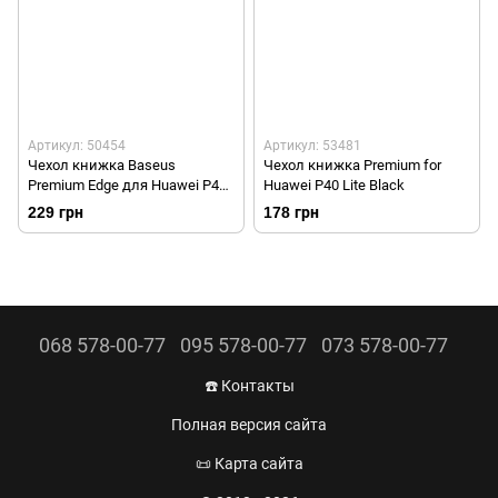
Артикул: 50454
Артикул: 53481
Чехол книжка Baseus
Чехол книжка Premium for
Premium Edge для Huawei P40
Huawei P40 Lite Black
Lite Black/Черный
229 грн
178 грн
068 578-00-77
095 578-00-77
073 578-00-77
☎️ Контакты
Полная версия сайта
📜 Карта сайта