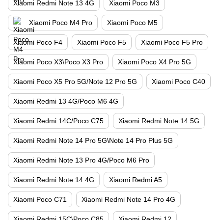
Xiaomi Redmi Note 13 4G
Xiaomi Poco M3
Xiaomi Poco M4 Pro
Xiaomi Poco M5
Xiaomi Poco F4
Xiaomi Poco F5
Xiaomi Poco F5 Pro
Xiaomi Poco X3\Poco X3 Pro
Xiaomi Poco X4 Pro 5G
Xiaomi Poco X5 Pro 5G/Note 12 Pro 5G
Xiaomi Poco C40
Xiaomi Redmi 13 4G/Poco M6 4G
Xiaomi Redmi 14C/Poco C75
Xiaomi Redmi Note 14 5G
Xiaomi Redmi Note 14 Pro 5G\Note 14 Pro Plus 5G
Xiaomi Redmi Note 13 Pro 4G/Poco M6 Pro
Xiaomi Redmi Note 14 4G
Xiaomi Redmi A5
Xiaomi Poco C71
Xiaomi Redmi Note 14 Pro 4G
Xiaomi Redmi 15C\Poco C85
Xiaomi Redmi 12