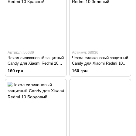
Артикул: 50639
Артикул: 68036
Чехол силиконовый защитный
Чехол силиконовый защитный
Candy для Xiaomi Redmi 10
Candy для Xiaomi Redmi 10
Красный
Зеленый
160 грн
160 грн