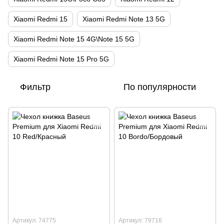
Xiaomi Redmi 15
Xiaomi Redmi Note 13 5G
Xiaomi Redmi Note 15 4G\Note 15 5G
Xiaomi Redmi Note 15 Pro 5G
Фильтр
По популярности
Артикул: 74775
Артикул: 79716