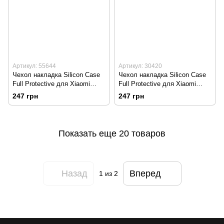
Артикул: 55644
Артикул: 30420
Чехол накладка Silicon Case
Чехол накладка Silicon Case
Full Protective для Xiaomi
Full Protective для Xiaomi
Redmi 10 Pink
Redmi 10 Hot Pink
247 грн
247 грн
Показать еще 20 товаров
Назад
Вперед
1
из 2