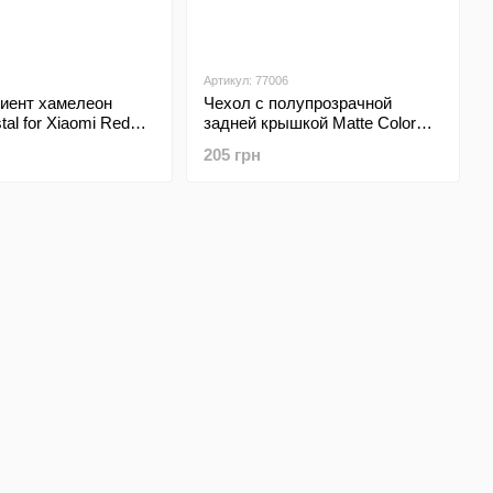
Артикул: 77006
диент хамелеон
Чехол с полупрозрачной
stal for Xiaomi Redmi
задней крышкой Matte Color
ray
Case TPU для Xiaomi Redmi 6A
205 грн
Blue