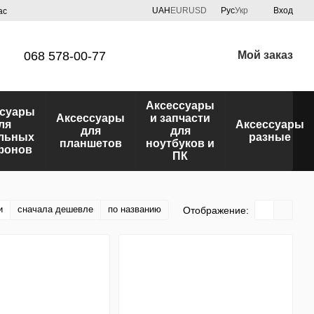
UAH
EUR
USD
Рус
Укр
Вход
ас
068 578-00-77
Мой заказ
Аксессуары
ссуары
Аксессуары
и запчасти
ля
Аксессуары
для
для
льных
разные
планшетов
ноутбуков и
фонов
ПК
и
сначала дешевле
по названию
Отображение: