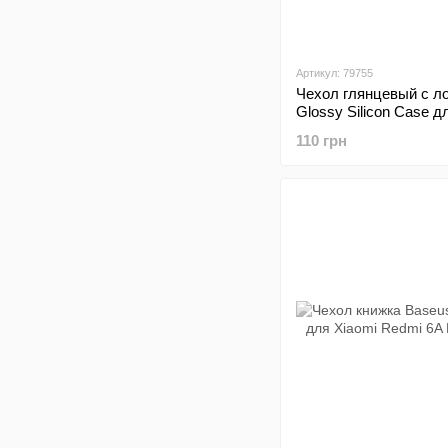
Артикул: 79755
Чехол глянцевый с л
Glossy Silicon Case д
Redmi 6A Violet
110 грн