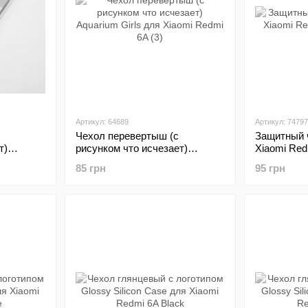
Артикул: 64689
Артикул: 74797
Чехол перевертыш (с
Защитный 
т)
рисунком что исчезает)
Xiaomi Re
aomi
Aquarium Girls для Xiaomi
85 грн
95 грн
Redmi 6A (3)