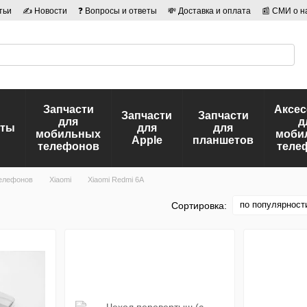
тьи
✍ Новости
❓ Вопросы и ответы
💸 Доставка и оплата
📰 СМИ о н
иальности
🛡️ Договор публичной оферты
👤 Авторы
Запчасти
Аксе
Запчасти
Запчасти
для
д
еты
для
для
мобильных
моби
Apple
планшетов
телефонов
теле
елефонов
Xiaomi
Xiaomi Redmi 6A
по популярност
Сортировка: