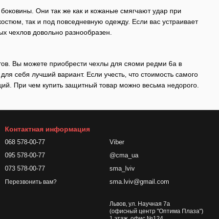
боковины. Они так же как и кожаные смягчают удар при
остюм, так и под повседневную одежду. Если вас устраивает
ых чехлов довольно разнообразен.
ов. Вы можете приобрести чехлы для сяоми редми 6а в
ля себя лучший вариант. Если учесть, что стоимость самого
ций. При чем купить защитный товар можно весьма недорого.
Контактная информация
068 578-00-77
Viber
095 578-00-77
@cma_ua
073 578-00-77
sma_lviv
sma.lviv@gmail.com
Перезвонить вам?
Львов, ул. Научная 7а
(офисный центр "Оптима Плаза")
1 этаж, офис №124