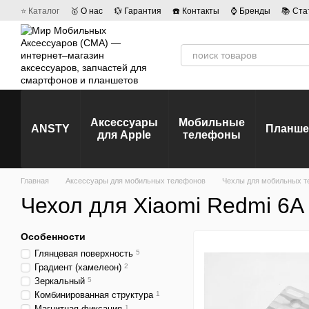
Перейти к основному контенту
⭐ Каталог
🥇 О нас
💱 Гарантия
☎️ Контакты
⌚ Бренды
📚 Ста
💡 Наши вакансии
💬 Отзывы о магазине
🤝 Политика конфиденц
Аксессуары
Мобильные
ANSTY
Планш
для Apple
телефоны
Главная
Аксессуары для мобильных телефонов
Чехлы для мобильных т
Чехол для Xiaomi Redmi 6A
Особенности
Глянцевая поверхность
5
Градиент (хамелеон)
2
Зеркальный
5
Комбинированная структура
1
Магнитная фиксация
1