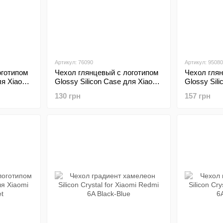
Артикул: 76090
Артикул: 95080
оготипом
Чехол глянцевый с логотипом
Чехол гля
ля Xiaomi
Glossy Silicon Case для Xiaomi
Glossy Sil
Redmi 6A Black
Redmi 6A G
130 грн
157 грн