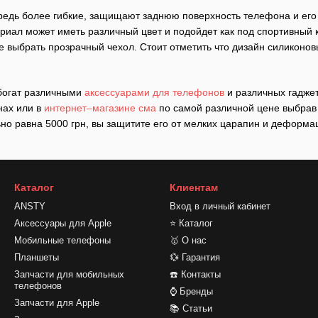
едь более гибкие, защищают заднюю поверхность телефона и его 
иал может иметь различный цвет и подойдет как под спортивный к
е выбрать прозрачный чехол. Стоит отметить что дизайн силиконов
богат различными
аксессуарами для телефонов
и различных гаджет
нах или в
интернет–магазине сма
по самой различной цене выбрав д
о равна 5000 грн, вы защитите его от мелких царапин и деформа
Каталог
Клиентам
ANSTY
Вход в личный кабинет
Аксессуары для Apple
⭐ Каталог
Мобильные телефоны
🥇 О нас
Планшеты
💱 Гарантия
Запчасти для мобильных
☎️ Контакты
телефонов
⌚ Бренды
Запчасти для Apple
📚 Статьи