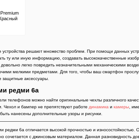
 Premium
 Красный
устройства решают множество проблем. При помощи данных устро
ть ту или иную информацию, создавать высококачественные изобр
 довольно легко повредить незначительными механическими возде
очими мелкими предметами. Для того, чтобы ваш смартфон прослуж
ые защитные аксессуары.
ми редми 6а
ли телефонов можно найти оригинальные чехлы различного качест
. Чехол и бампер не препятствуют работе
динамика
и
камеры
, им
 быть нанесены дополнительные узоры и рисунки.
и редми 6а отличается высокой прочностью и износостойкостью. 
чно сочетается с джинсовым материалом. Данная разновидность дов