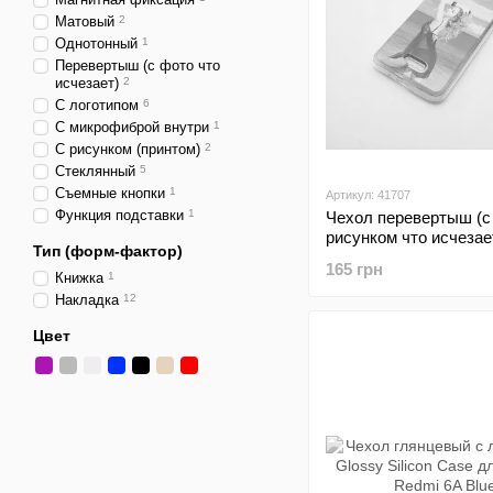
Матовый
2
Однотонный
1
Перевертыш (с фото что
исчезает)
2
С логотипом
6
С микрофиброй внутри
1
С рисунком (принтом)
2
Стеклянный
5
Съемные кнопки
1
Артикул: 41707
Функция подставки
1
Чехол перевертыш (с
рисунком что исчезае
Тип (форм-фактор)
Aquarium Girls для Xi
165 грн
Redmi 6A (1)
Книжка
1
Накладка
12
Цвет