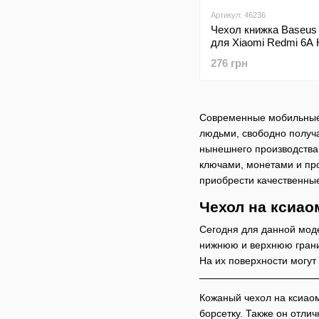
Артикул: 46236
Чехол книжка Baseus
для Xiaomi Redmi 6A
276 грн
Современные мобильные 
людьми, свободно получа
нынешнего производства
ключами, монетами и пр
приобрести качественн
Чехол на ксиао
Сегодня для данной моде
нижнюю и верхнюю грани
На их поверхности могут
Кожаный чехол на ксиаом
борсетку. Также он отли