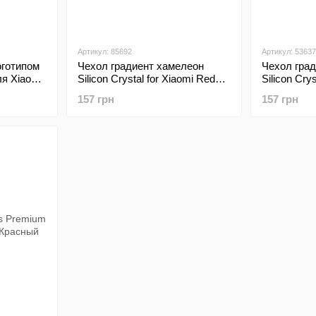
Артикул: 85692
Артикул: 53637
оготипом
Чехол градиент хамелеон
Чехол гра
ля Xiaomi
Silicon Crystal for Xiaomi Redmi
Silicon Cry
6A Black-Blue
6A Black-G
157 грн
157 грн