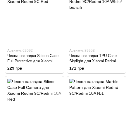
Артикул: 62092
Артикул: 89953
Чехол накладка Silicon Case
Чехол накладка TPU Case
Full Protective для Xiaomi
Skylight для Xiaomi Redmi
Redmi 9C Red
9C/Redmi 10A White/Белый
229 грн
171 грн