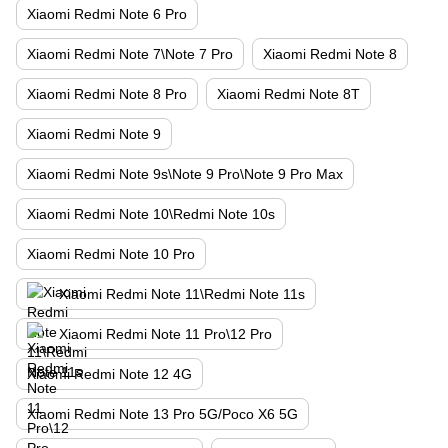
Xiaomi Redmi Note 6 Pro
Xiaomi Redmi Note 7\Note 7 Pro
Xiaomi Redmi Note 8
Xiaomi Redmi Note 8 Pro
Xiaomi Redmi Note 8T
Xiaomi Redmi Note 9
Xiaomi Redmi Note 9s\Note 9 Pro\Note 9 Pro Max
Xiaomi Redmi Note 10\Redmi Note 10s
Xiaomi Redmi Note 10 Pro
Xiaomi Redmi Note 11\Redmi Note 11s
Xiaomi Redmi Note 11 Pro\12 Pro
Xiaomi Redmi Note 12 4G
Xiaomi Redmi Note 13 Pro 5G/Poco X6 5G