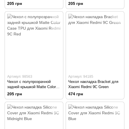
Case TPU для Xiaomi Redmi
Case TPU для Xiaomi Redmi
205 грн
205 грн
9C Black
9C Blue
Артикул: 98563
Артикул: 94185
Чехол с полупрозрачной
Чехол накладка Bracket для
задней крышкой Matte Color
Xiaomi Redmi 9C Green
Case TPU для Xiaomi Redmi
205 грн
474 грн
9C Red