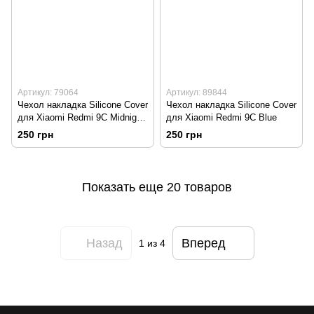
Артикул: 79064
Артикул: 89844
Чехол накладка Silicone Cover
Чехол накладка Silicone Cover
для Xiaomi Redmi 9C Midnight
для Xiaomi Redmi 9C Blue
Blue
250 грн
250 грн
Показать еще 20 товаров
Назад
Вперед
1
из 4