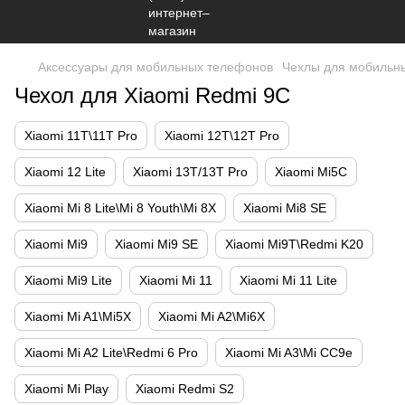
Аксессуары для мобильных телефонов
Чехлы для мобильн
Чехол для Xiaomi Redmi 9C
Xiaomi 11T\11T Pro
Xiaomi 12T\12T Pro
Xiaomi 12 Lite
Xiaomi 13T/13T Pro
Xiaomi Mi5C
Xiaomi Mi 8 Lite\Mi 8 Youth\Mi 8X
Xiaomi Mi8 SE
Xiaomi Mi9
Xiaomi Mi9 SE
Xiaomi Mi9T\Redmi K20
Xiaomi Mi9 Lite
Xiaomi Mi 11
Xiaomi Mi 11 Lite
Xiaomi Mi A1\Mi5X
Xiaomi Mi A2\Mi6X
Xiaomi Mi A2 Lite\Redmi 6 Pro
Xiaomi Mi A3\Mi CC9e
Xiaomi Mi Play
Xiaomi Redmi S2