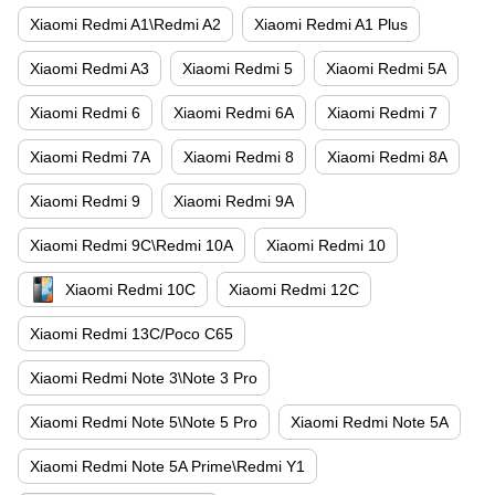
Xiaomi Redmi A1\Redmi A2
Xiaomi Redmi A1 Plus
Xiaomi Redmi A3
Xiaomi Redmi 5
Xiaomi Redmi 5A
Xiaomi Redmi 6
Xiaomi Redmi 6A
Xiaomi Redmi 7
Xiaomi Redmi 7A
Xiaomi Redmi 8
Xiaomi Redmi 8A
Xiaomi Redmi 9
Xiaomi Redmi 9A
Xiaomi Redmi 9C\Redmi 10A
Xiaomi Redmi 10
Xiaomi Redmi 10C
Xiaomi Redmi 12C
Xiaomi Redmi 13C/Poco C65
Xiaomi Redmi Note 3\Note 3 Pro
Xiaomi Redmi Note 5\Note 5 Pro
Xiaomi Redmi Note 5A
Xiaomi Redmi Note 5A Prime\Redmi Y1