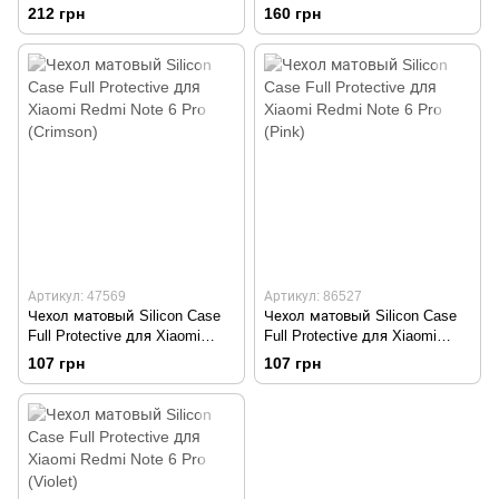
Redmi Note 6 Pro (Turquoise)
Redmi Note 6 Pro (Red)
212 грн
160 грн
Артикул: 47569
Артикул: 86527
Чехол матовый Silicon Case
Чехол матовый Silicon Case
Full Protective для Xiaomi
Full Protective для Xiaomi
Redmi Note 6 Pro (Crimson)
Redmi Note 6 Pro (Pink)
107 грн
107 грн