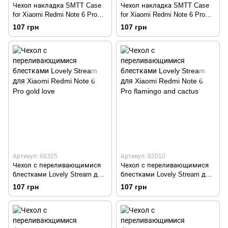
Чехол накладка SMTT Case
Чехол накладка SMTT Case
for Xiaomi Redmi Note 6 Pro
for Xiaomi Redmi Note 6 Pro
Прозрачный
Black
107 грн
107 грн
Артикул: 66325
Артикул: 82010
Чехол с переливающимися
Чехол с переливающимися
блестками Lovely Stream для
блестками Lovely Stream для
Xiaomi Redmi Note 6 Pro gold
Xiaomi Redmi Note 6 Pro
107 грн
107 грн
love
flamingo and cactus