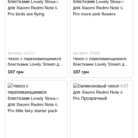
Артикул: 44171
Артикул: 76406
Чехол с переливающимися
Чехол с переливающимися
блестками Lovely Stream для
блестками Lovely Stream для
Xiaomi Redmi Note 6 Pro birds
Xiaomi Redmi Note 6 Pro more
107 грн
107 грн
are flying
pink flowers