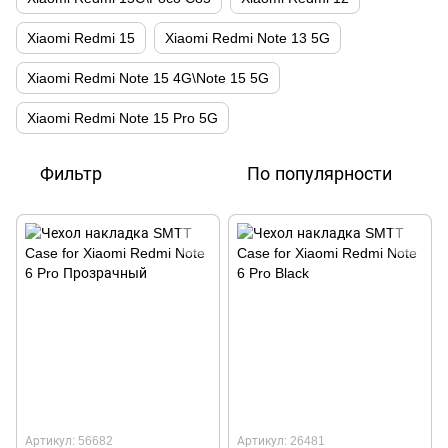
Xiaomi Redmi 15
Xiaomi Redmi Note 13 5G
Xiaomi Redmi Note 15 4G\Note 15 5G
Xiaomi Redmi Note 15 Pro 5G
Фильтр
По популярности
Артикул: 56682
Артикул: 26481