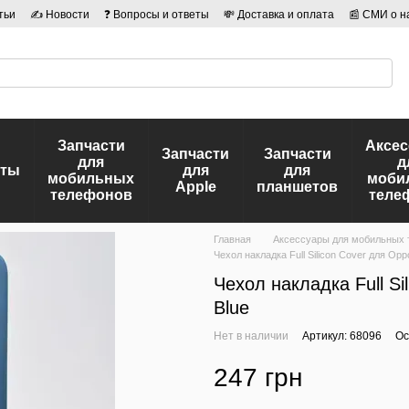
тьи
✍ Новости
❓ Вопросы и ответы
💸 Доставка и оплата
📰 СМИ о н
иальности
🛡️ Договор публичной оферты
👤 Авторы
Запчасти
Аксе
Запчасти
Запчасти
для
д
еты
для
для
мобильных
моби
Apple
планшетов
телефонов
теле
Главная
Аксессуары для мобильных
Чехол накладка Full Silicon Cover для Op
Чехол накладка Full S
Blue
Нет в наличии
Артикул: 68096
Ос
247 грн