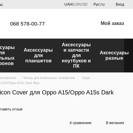
UAH
EUR
USD
Рус
Укр
Вход
ас
068 578-00-77
Мой заказ
Аксессуары
ссуары
Аксессуары
и запчасти
ля
Аксессуары
для
для
льных
разные
планшетов
ноутбуков и
фонов
ПК
 телефонов
Чехлы для мобильных телефонов
Oppo
po A15/Oppo A15s Dark Blue
ilicon Cover для Oppo A15/Oppo A15s Dark
тавить отзыв
К сравнению
В желания