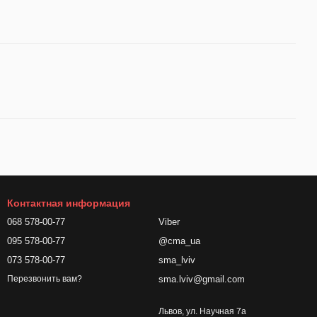
Контактная информация
068 578-00-77
Viber
095 578-00-77
@cma_ua
073 578-00-77
sma_lviv
sma.lviv@gmail.com
Перезвонить вам?
Львов, ул. Научная 7а