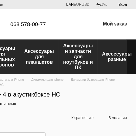
UAH
EUR
USD
Рус
Укр
Вход
ас
068 578-00-77
Мой заказ
Аксессуары
ссуары
Аксессуары
и запчасти
ля
Аксессуары
для
для
льных
разные
планшетов
ноутбуков и
фонов
ПК
асти для iPhone
Динамики для iphone
Динамики бузера для iPhone
 HC
 4 в акустикбоксе HC
ить отзыв
К сравнению
В желания