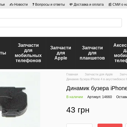
тьи
✍ Новости
❓ Вопросы и ответы
💸 Доставка и оплата
📰 СМИ о н
иальности
🛡️ Договор публичной оферты
👤 Авторы
Запчасти
Аксе
Запчасти
Запчасти
для
д
еты
для
для
мобильных
моби
Apple
планшетов
телефонов
теле
Главная
Запчасти для Apple
Запч
Динамик бузера iPhone 4 в акустикбоксе
Динамик бузера iPhone
В наличии
Артикул: 14660
Остав
43 грн