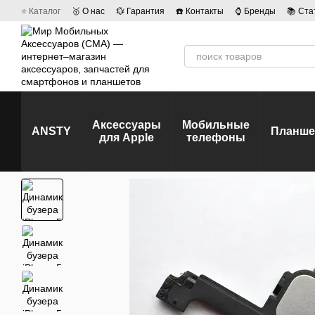
Перейти к основному контенту
⭐ Каталог
🥇 О нас
💱 Гарантия
☎️ Контакты
⌚ Бренды
📚 Ста
💡 Наши вакансии
💬 Отзывы о магазине
🤝 Политика конфиденц
Аксессуары
Мобильные
ANSTY
Планш
для Apple
телефоны