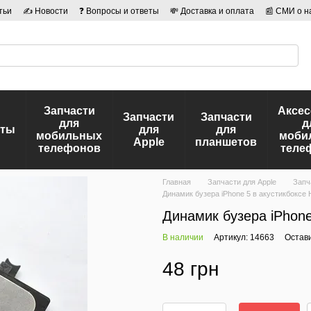
тьи
✍ Новости
❓ Вопросы и ответы
💸 Доставка и оплата
📰 СМИ о н
иальности
🛡️ Договор публичной оферты
👤 Авторы
Запчасти
Аксе
Запчасти
Запчасти
для
д
еты
для
для
мобильных
моби
Apple
планшетов
телефонов
теле
Главная
Запчасти для Apple
Запч
Динамик бузера iPhone 5 в акустикбоксе
Динамик бузера iPhone
В наличии
Артикул: 14663
Остав
48 грн