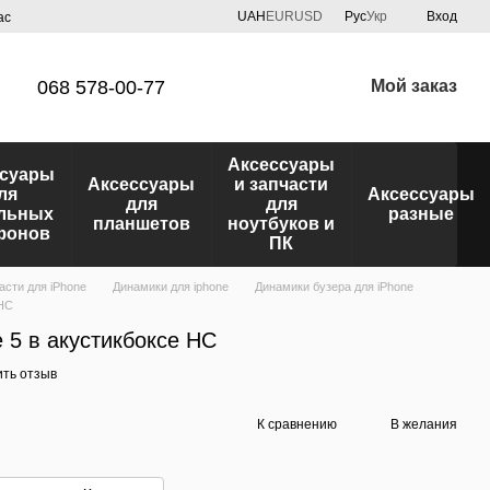
UAH
EUR
USD
Рус
Укр
Вход
ас
068 578-00-77
Мой заказ
Аксессуары
ссуары
Аксессуары
и запчасти
ля
Аксессуары
для
для
льных
разные
планшетов
ноутбуков и
фонов
ПК
асти для iPhone
Динамики для iphone
Динамики бузера для iPhone
 HC
 5 в акустикбоксе HC
ить отзыв
К сравнению
В желания