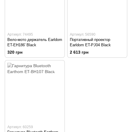
Артикул: 74495
Артикул: 56590
Вело-мото держатель Earldom
Портативный проектор
ET-EH186' Black
Earldom ET-PJ04 Black
320 грн
2 613 грн
Артикул: 60259