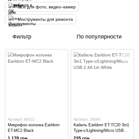
Все для фото, видео–камер
Инструменты для ремонта
Фильтр
По популярности
Артикул: 86522
Артикул: 28084
Микрофон колонка Earldom
Кабель Earldom ET-TC20 3in1
ET-MC2 Black
Type-c/Lightning/Micro USB
2.4A 1m White
1 178 грн
235 грн