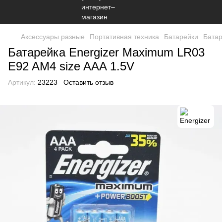
Аксессуары разные
Портативная техника
Батарейки
Батар
Батарейка Energizer Maximum LR03
E92 AM4 size AAA 1.5V
Артикул:
23223
Оставить отзыв