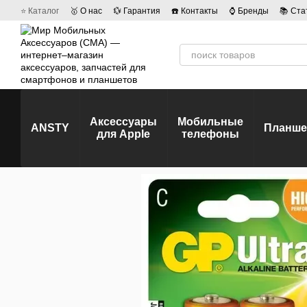
Перейти к основному контенту
⭐ Каталог
🥇 О нас
💱 Гарантия
☎️ Контакты
⌚ Бренды
📚 Ста
💡 Наши вакансии
💬 Отзывы о магазине
🤝 Политика конфиденц
Аксессуары
Мобильные
ANSTY
Планш
для Apple
телефоны