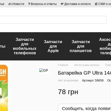
тьи
✍ Новости
❓ Вопросы и ответы
💸 Доставка и оплата
📰 СМИ о н
иальности
🛡️ Договор публичной оферты
👤 Авторы
Запчасти
Аксе
Запчасти
Запчасти
для
д
еты
для
для
мобильных
моби
Apple
планшетов
телефонов
теле
Главная
Аксессуары разные
Порт
Батарейка GP Ultra 14
Нет в наличии
Артикул: 59659
Ос
78 грн
Сообщить, когда появи