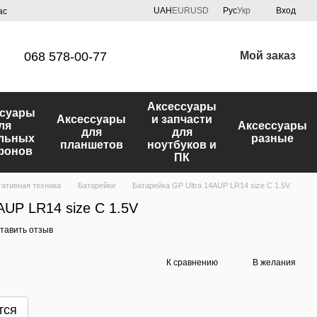
UAH
EUR
USD
Рус
Укр
Вход
ас
068 578-00-77
Мой заказ
Аксессуары
ссуары
Аксессуары
и запчасти
ля
Аксессуары
для
для
льных
разные
планшетов
ноутбуков и
фонов
ПК
ативная техника
Батарейки
Батарейка GP Ultra 14AUP LR14 size C 1.5V
AUP LR14 size C 1.5V
тавить отзыв
К сравнению
В желания
тся