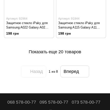
Артикул: 92964
Артикул: 91844
Защитное стекло iPaky для
Защитное стекло iPaky для
Samsung A022 Galaxy A02
Samsung A115 Galaxy A11
Черная рамка
Черная рамка
198 грн
198 грн
Показать еще 20 товаров
Назад
Вперед
1
из 8
068 578-00-77
095 578-00-77
073 578-00-77