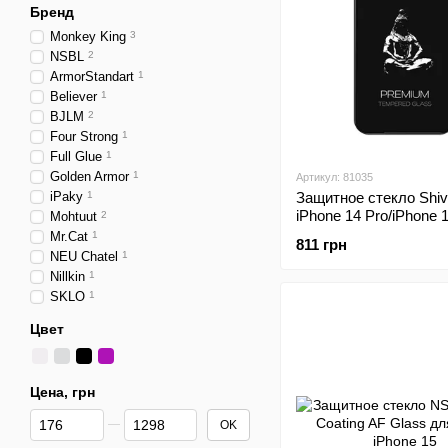
Бренд
Monkey King
3
NSBL
2
ArmorStandart
1
Believer
1
BJLM
2
Four Strong
1
Full Glue
1
Golden Armor
1
Артикул: 81035
iPaky
1
Защитное стекло Shiv
iPhone 14 Pro/iPhone 
Mohtuut
2
Mr.Cat
1
811 грн
NEU Chatel
1
Nillkin
1
SKLO
1
Цвет
Цена, грн
От Цена, грн
До Цена, грн
OK