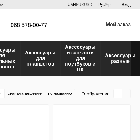
UAH
EUR
USD
Рус
Укр
Вход
ас
068 578-00-77
Мой заказ
Аксессуары
ссуары
Аксессуары
и запчасти
ля
Аксессуары
для
для
льных
разные
планшетов
ноутбуков и
фонов
ПК
и
сначала дешевле
по названию
Отображение: