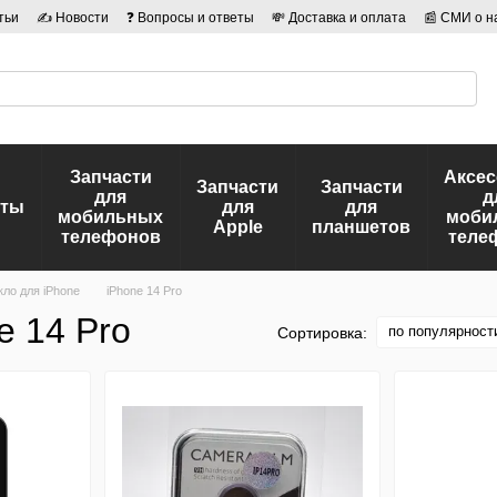
тьи
✍ Новости
❓ Вопросы и ответы
💸 Доставка и оплата
📰 СМИ о н
иальности
🛡️ Договор публичной оферты
👤 Авторы
Запчасти
Аксе
Запчасти
Запчасти
для
д
еты
для
для
мобильных
моби
Apple
планшетов
телефонов
теле
ло для iPhone
iPhone 14 Pro
e 14 Pro
по популярност
Сортировка: