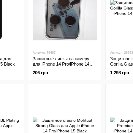
Артикул: 65467
Артикул: 28763
a для
Защитные линзы на камеру
Защитное 
15 Black
для iPhone 14 Pro/iPhone 14
Gorilla Gla
Pro Max Deep Pruple/
Apple iPhon
206 грн
1 298 грн
Фиолетовый
Black