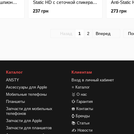
ишпион
Static HD с сеточкой спикера
Anti-Static
Phone 15
iPhone 14 Pro/iPhone 15
спикера iP
237 грн
273 грн
(тех.пакет)
15 (тех.пак
Назад
1
2
Вперед
По
Каталог
Клиентам
ANSTY
Вход в личный кабинет
Аксессуары для Apple
⭐ Каталог
Мобильные телефоны
🥇 О нас
Планшеты
💱 Гарантия
Запчасти для мобильных
☎️ Контакты
телефонов
⌚ Бренды
Запчасти для Apple
📚 Статьи
Запчасти для планшетов
✍ Новости