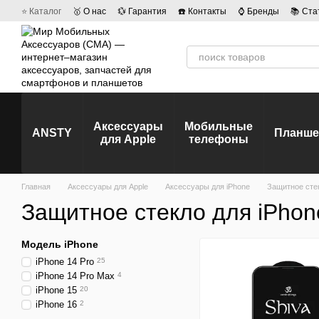
Перейти к основному контенту
⭐ Каталог
🥇 О нас
💱 Гарантия
☎️ Контакты
⌚ Бренды
📚 Ста
💡 Наши вакансии
💬 Отзывы о магазине
🤝 Политика конфиденц
Аксессуары
Мобильные
ANSTY
Планш
для Apple
телефоны
Главная
Аксессуары для Apple
Аксессуары для iPhone
Защитное стек
Защитное стекло для iPhon
Модель iPhone
iPhone 14 Pro
25
iPhone 14 Pro Max
4
iPhone 15
20
iPhone 16
2