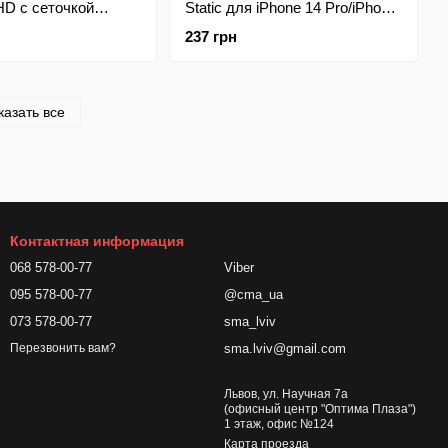
 HD с сеточкой
Static для iPhone 14 Pro/iPhone
hone 14 Pro/iPhone
15 Black
237 грн
ет)
казать все
Контактная информация
068 578-00-77
Viber
095 578-00-77
@cma_ua
073 578-00-77
sma_lviv
sma.lviv@gmail.com
Перезвонить вам?
Львов, ул. Научная 7а
(офисный центр "Оптима Плаза")
1 этаж, офис №124
Карта проезда