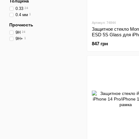
Толщина
0.33
24
0.4 мм
1
Артикул: 74844
Прочность
Защитное стекло Mon
9H
24
ESD 5S Glass для iPh
9H+
1
Pro/15 Black
847 грн