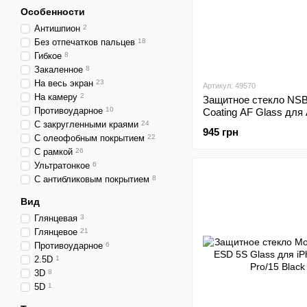
Особенности
Антишпион
2
Без отпечатков пальцев
18
Гибкое
8
Закаленное
8
На весь экран
23
Артикул: 49570
На камеру
2
Защитное стекло NSBL
Противоударное
10
Coating AF Glass для 
iPhone 15
С закругленными краями
24
945 грн
С олеофобным покрытием
22
С рамкой
26
Ультратонкое
6
С антибликовым покрытием
8
Вид
Глянцевая
3
Глянцевое
21
Противоударное
6
2.5D
1
3D
8
5D
1