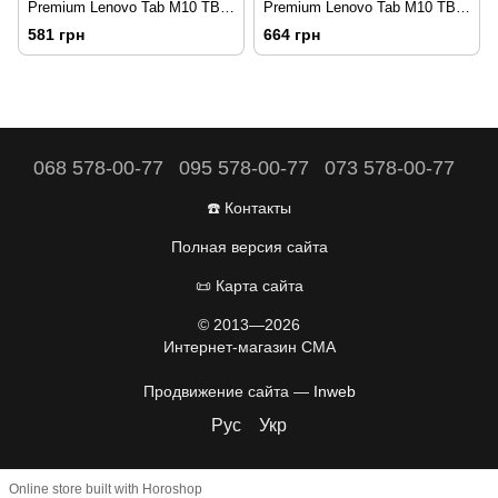
Premium Lenovo Tab M10 TB-
Premium Lenovo Tab M10 TB-
X306F HD (2nd Gen) Black
X306F HD (2nd Gen) Red
581 грн
664 грн
068 578-00-77
095 578-00-77
073 578-00-77
☎️ Контакты
Полная версия сайта
📜 Карта сайта
© 2013—2026
Интернет-магазин CMA
Продвижение сайта —
Inweb
Рус
Укр
Online store built with Horoshop