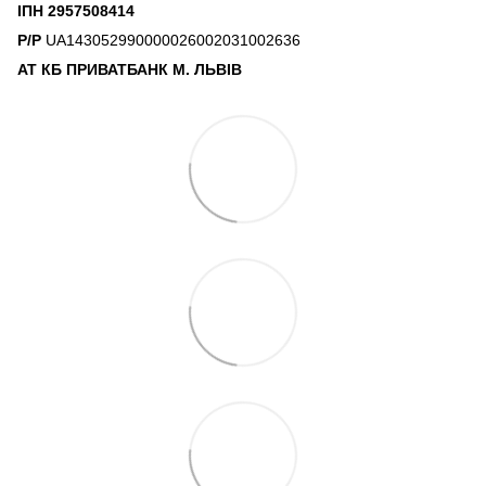
ІПН 2957508414
Р/Р
UA143052990000026002031002636
АТ КБ ПРИВАТБАНК М. ЛЬВІВ