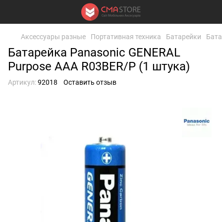
Аксессуары разные
Портативная техника
Батарейки
Бата
Батарейка Panasonic GENERAL
Purpose AAA R03BER/P (1 штука)
Артикул:
92018
Оставить отзыв