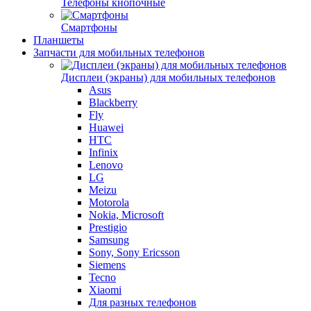
Телефоны кнопочные
Смартфоны
Планшеты
Запчасти для мобильных телефонов
Дисплеи (экраны) для мобильных телефонов
Asus
Blackberry
Fly
Huawei
HTC
Infinix
Lenovo
LG
Meizu
Motorola
Nokia, Microsoft
Prestigio
Samsung
Sony, Sony Ericsson
Siemens
Tecno
Xiaomi
Для разных телефонов