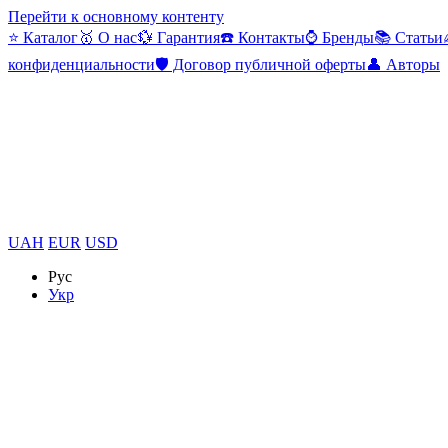
Перейти к основному контенту
⭐ Каталог
🥇 О нас
💱 Гарантия
☎️ Контакты
⌚ Бренды
📚 Статьи
конфиденциальности
🛡️ Договор публичной оферты
👤 Авторы
UAH
EUR
USD
Рус
Укр