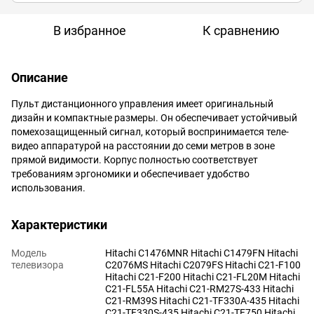
В избранное
К сравнению
Описание
Пульт дистанционного управления имеет оригинальный
дизайн и компактные размеры. Он обеспечивает устойчивый
помехозащищенный сигнал, который воспринимается теле-
видео аппаратурой на расстоянии до семи метров в зоне
прямой видимости. Корпус полностью соответствует
требованиям эргономики и обеспечивает удобство
использования.
Характеристики
Модель
Hitachi C1476MNR Hitachi C1479FN Hitachi
телевизора
C2076MS Hitachi C2079FS Hitachi C21-F100
Hitachi C21-F200 Hitachi C21-FL20M Hitachi
C21-FL55A Hitachi C21-RM27S-433 Hitachi
C21-RM39S Hitachi C21-TF330A-435 Hitachi
C21-TF330S-435 Hitachi C21-TF750 Hitachi