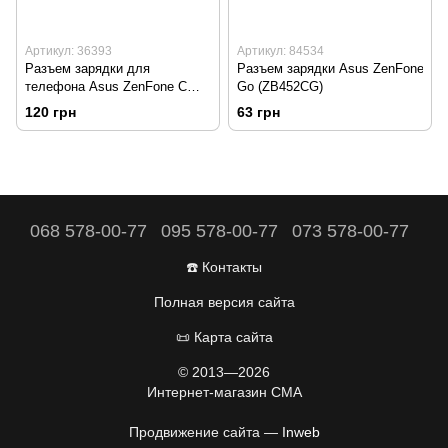
Артикул: 36393
Артикул: 84534
Разъем зарядки для
Разъем зарядки Asus ZenFone
телефона Asus ZenFone C
Go (ZB452CG)
(ZC451CG) HC
120 грн
63 грн
068 578-00-77
095 578-00-77
073 578-00-77
☎️ Контакты
Полная версия сайта
📜 Карта сайта
© 2013—2026
Интернет-магазин CMA
Продвижение сайта —
Inweb