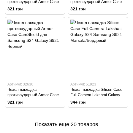
противоударный Armor Case
противоударный Armor Case
CamShield для Samsung S23
CamShield для Samsung S23
321 грн
321 грн
FE Galaxy S711 Темно-синий
FE Galaxy S711 Черный
Артикул: 32636
Артикул: 51923
Чехол накладка
Чехол накладка Silicon Case
противоударный Armor Case
Full Camera Lakshmi Galaxy
CamShield для Samsung S24
S24 Samsung S921 Marsala/
321 грн
344 грн
Galaxy S921 Черный
Бордовый
Показать еще 20 товаров