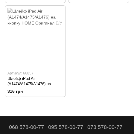
Артикул: 66857
Шлейф iPad Air
(A1474/A1475/A1476) на
кнопку HOME Оригинал Б/У
316 грн
068 578-00-77
095 578-00-77
073 578-00-77