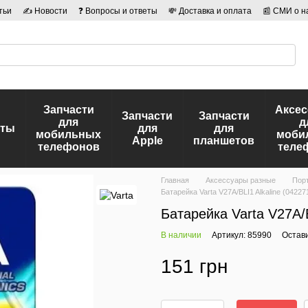
тьи
✍ Новости
❓ Вопросы и ответы
💸 Доставка и оплата
📰 СМИ о н
иальности
🛡️ Договор публичной оферты
👤 Авторы
Запчасти
Аксе
Запчасти
Запчасти
для
д
еты
для
для
мобильных
моби
Apple
планшетов
телефонов
теле
Главная
Аксессуары разные
Порт
Батарейка Varta V27A/BLI1 Alkaline (0422
Батарейка Varta V27A/B
В наличии
Артикул: 85990
Остав
151 грн