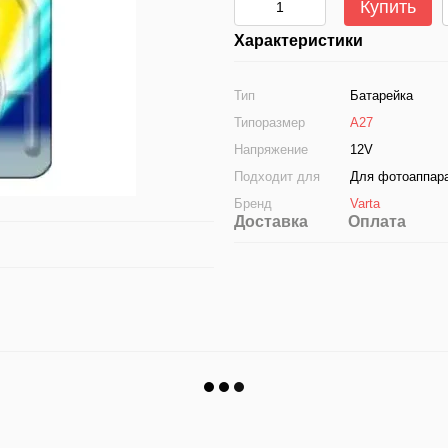
Купить
Характеристики
Тип
Батарейка
Типоразмер
A27
Напряжение
12V
Подходит для
Для фотоаппара
Бренд
Varta
Доставка
Оплата