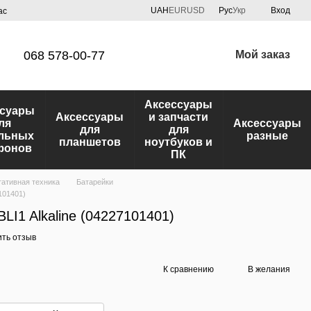
UAH
EUR
USD
Рус
Укр
Вход
ас
068 578-00-77
Мой заказ
Аксессуары
ссуары
Аксессуары
и запчасти
ля
Аксессуары
для
для
льных
разные
планшетов
ноутбуков и
фонов
ПК
ативная техника
Батарейки
7101401)
LI1 Alkaline (04227101401)
ить отзыв
К сравнению
В желания