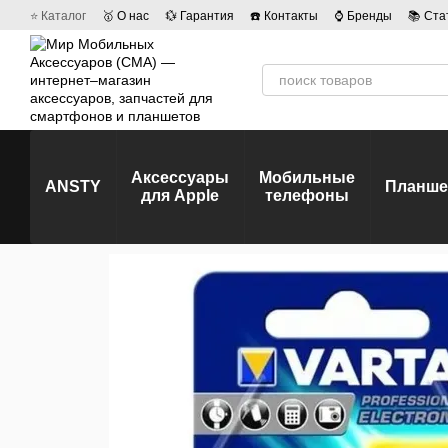
Перейти к основному контенту
⭐ Каталог
🥇 О нас
💱 Гарантия
☎️ Контакты
⌚ Бренды
📚 Ста
💡 Наши вакансии
💬 Отзывы о магазине
🤝 Политика конфиденц
Аксессуары
Мобильные
ANSTY
Планш
для Apple
телефоны