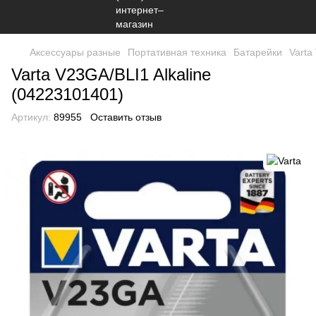
Аксессуары разные
Портативная техника
Батарейки
Varta
Varta V23GA/BLI1 Alkaline
(04223101401)
Артикул:
89955
Оставить отзыв