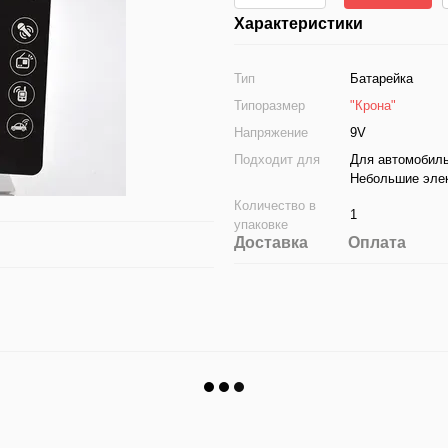
Характеристики
Тип
Батарейка
Типоразмер
"Крона"
Напряжение
9V
Подходит для
Для автомобиль
Небольшие элек
Количество в
1
упаковке
Доставка
Оплата