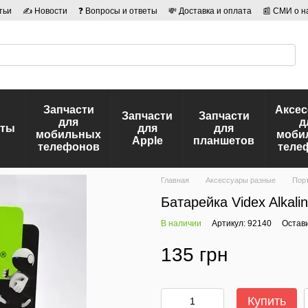
тьи
✍ Новости
❓ Вопросы и ответы
💸 Доставка и оплата
📰 СМИ о н
иальности
🛡️ Договор публичной оферты
👤 Авторы
Запчасти
Аксе
Запчасти
Запчасти
для
д
еты
для
для
мобильных
моби
Apple
планшетов
телефонов
теле
Главная
Аксессуары разные
Порт
Батарейка Videx Alkali
В наличии
Артикул: 92140
Остав
135 грн
Купить