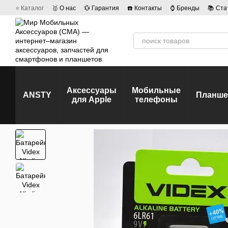
Перейти к основному контенту
⭐ Каталог
🥇 О нас
💱 Гарантия
☎️ Контакты
⌚ Бренды
📚 Ста
💡 Наши вакансии
💬 Отзывы о магазине
🤝 Политика конфиденц
Аксессуары
Мобильные
ANSTY
Планш
для Apple
телефоны