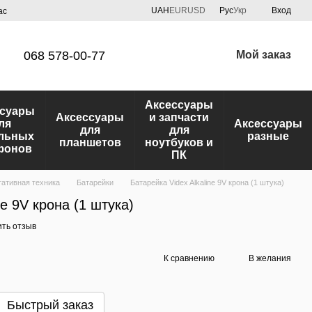
UAH
EUR
USD
Рус
Укр
Вход
ас
068 578-00-77
Мой заказ
Аксессуары
ссуары
Аксессуары
и запчасти
ля
Аксессуары
для
для
льных
разные
планшетов
ноутбуков и
фонов
ПК
ативная техника
Батарейки
Батарейка Videx Alkaline 9V крона (1 штука)
ne 9V крона (1 штука)
ить отзыв
К сравнению
В желания
Быстрый заказ