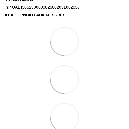
Р/Р
UA143052990000026002031002636
АТ КБ ПРИВАТБАНК М. ЛЬВІВ