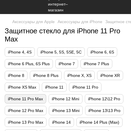
Аксессуары для Apple
Аксессуары для iPhone
Защитное сте
Защитное стекло для iPhone 11 Pro
Max
iPhone 4, 4S
iPhone 5, 5S, 5SE, 5С
iPhone 6, 6S
iPhone 6 Plus, 6S Plus
iPhone 7
iPhone 7 Plus
iPhone 8
iPhone 8 Plus
iPhone X, XS
iPhone XR
iPhone XS Max
iPhone 11
iPhone 11 Pro
iPhone 11 Pro Max
iPhone 12 Mini
iPhone 12\12 Pro
iPhone 12 Pro Max
iPhone 13 Mini
iPhone 13\13 Pro
iPhone 13 Pro Max
iPhone 14
iPhone 14 Plus (Max)