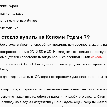
бить экран.
пание пальцев.
т от солнечных бликов.
Ф-излучения.
 стекло купить на Ксиоми Редми 7?
р стекол в Украине, способных продлить долговечность экрана в
лноэкранное стекло 2D, 2.5D и 3D. Накладывается только на ровную
омендуется использовать такую бронь со специальными
чехлами
.
ранное стекло 4D и 5D. Накладывается на переднюю часть экрана 
 вид.
ло для задней панели. Обладает отверстиями для сканера отпечатк
 смартфон, который закрыт цветными защитными стеклами со всех
озволяют защитить телефон от царапин и разбитого экрана. Стоит 
 необходима в случае отсутствия у него надлежащей защиты. Закал
о специальные жидкости для чистки и обезжиривания экрана перед 