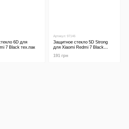
Артикул: 97146
стекло 6D для
Защитное стекло 5D Strong
mi 7 Black тех.пак
для Xiaomi Redmi 7 Black
тех.пак
191 грн