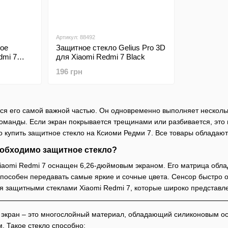
Артикул: 88492
ое
Защитное стекло Gelius Pro 3D
dmi 7
для Xiaomi Redmi 7 Black
тех.
196 грн
я его самой важной частью. Он одновременно выполняет нескольк
оманды. Если экран покрывается трещинами или разбивается, это 
 купить защитное стекло на Ксиоми Редми 7. Все товары обладают
обходимо защитное стекло?
aomi Redmi 7 оснащен 6,26-дюймовым экраном. Его матрица облад
способен передавать самые яркие и сочные цвета. Сенсор быстро 
я защитными стеклами Xiaomi Redmi 7, которые широко представл
ь экран – это многослойный материал, обладающий силиконовым 
 Такое стекло способно: