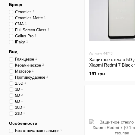
Бренд
Ceramics
1
Ceramics Matte
1
CMA
1
Full Screen Glass
1
Gelius Pro
1
iPaky
1
Вид
Артикул: 44743
Глянцевое
1
Защитное стекло 5D 
Xiaomi Redmi 7 Black 
Керамическое
2
пакет
Матовое
1
191 грн
Противоударное
2
2.5D
1
3D
1
5D
2
6D
1
10D
1
21D
1
Особенности
Без отпечатков пальцев
2