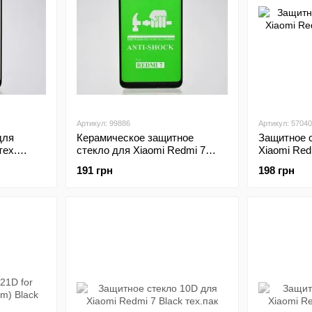
Артикул: 99886
Артикул: 57040
для
Керамическое защитное
Защитное с
тех.
стекло для Xiaomi Redmi 7
Xiaomi Red
Ceramics Black тех. пакет
191 грн
198 грн