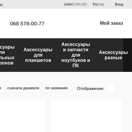
UAH
EUR
USD
Рус
Укр
Вход
ас
068 578-00-77
Мой заказ
Аксессуары
ссуары
Аксессуары
и запчасти
ля
Аксессуары
для
для
льных
разные
планшетов
ноутбуков и
фонов
ПК
и
сначала дешевле
по названию
Отображение: