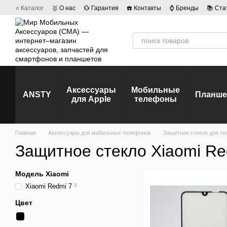
Перейти к основному контенту
⭐ Каталог
🥇 О нас
💱 Гарантия
☎️ Контакты
⌚ Бренды
📚 Ста
💡 Наши вакансии
💬 Отзывы о магазине
🤝 Политика конфиденц
Аксессуары
Мобильные
ANSTY
Планш
для Apple
телефоны
Главная
Аксессуары для мобильных телефонов
Защитное стекло для т
Защитное стекло Xiaomi Re
Модель Xiaomi
Xiaomi Redmi 7
3
Цвет