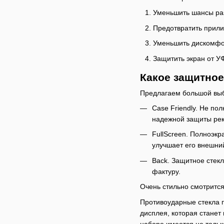
Уменьшить шансы раз
Предотвратить прили
Уменьшить дискомфор
Защитить экран от У
Какое защитное
Предлагаем большой выбо
Case Friendly. Не по
надежной защиты рек
FullScreen. Полноэк
улучшает его внешний
Back. Защитное стек
фактуру.
Очень стильно смотрится
Противоударные стекла п
дисплея, которая станет
наборе имеется не тольк