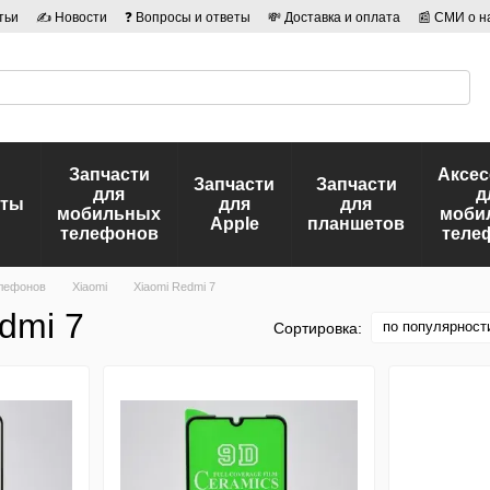
тьи
✍ Новости
❓ Вопросы и ответы
💸 Доставка и оплата
📰 СМИ о н
иальности
🛡️ Договор публичной оферты
👤 Авторы
Запчасти
Аксе
Запчасти
Запчасти
для
д
еты
для
для
мобильных
моби
Apple
планшетов
телефонов
теле
елефонов
Xiaomi
Xiaomi Redmi 7
dmi 7
по популярност
Сортировка: