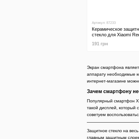
Артикул: 87233
Керамическое защитн
стекло для Xiaomi Re
Ceramics Matte Black 
191 грн
пакет
Экран смартфона являетс
аппарату необходимые к
интернет-магазине можно
Зачем смартфону не
Популярный смартфон Xi
такой дисплей, который 
советуем воспользоватьс
Защитное стекло на вес
главным защитным слоем.