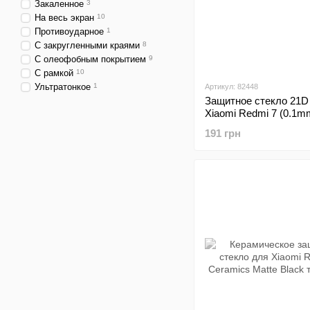
Закаленное
3
На весь экран
10
Противоударное
1
С закругленными краями
8
С олеофобным покрытием
9
С рамкой
10
Ультратонкое
1
Артикул: 82448
Защитное стекло 21D 
Xiaomi Redmi 7 (0.1m
тех.пак
191 грн