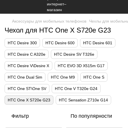
Аксессуары для мобильных телефонов
Чехлы для мобильн
Чехол для HTC One X S720e G23
HTC Desire 300
HTC Desire 600
HTC Desire 601
HTC Desire C A320e
HTC Desire SV T326e
HTC Desire V\Desire X
HTC EVO 3D X515m G17
HTC One Dual Sim
HTC One M9
HTC One S
HTC One ST\One SV
HTC One V T320e G24
HTC One X S720e G23
HTC Sensation Z710e G14
Фильтр
По популярности