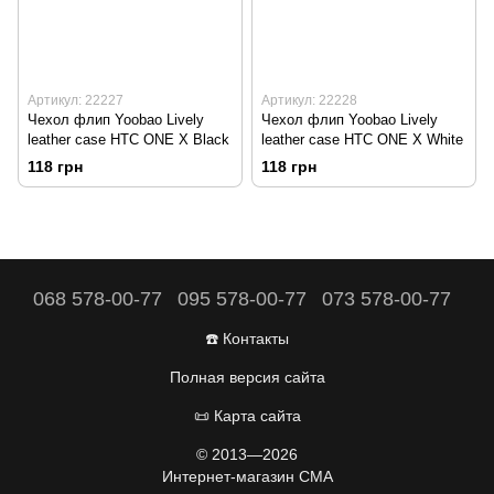
Артикул: 22227
Артикул: 22228
Чехол флип Yoobao Lively
Чехол флип Yoobao Lively
leather case HTC ONE X Black
leather case HTC ONE X White
118 грн
118 грн
068 578-00-77
095 578-00-77
073 578-00-77
☎️ Контакты
Полная версия сайта
📜 Карта сайта
© 2013—2026
Интернет-магазин CMA