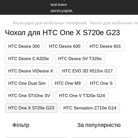
Аксесуари для мобільних телефонів
Чохли для мобільних т
Чохол для HTC One X S720e G23
HTC Desire 300
HTC Desire 600
HTC Desire 601
HTC Desire C A320e
HTC Desire SV T326e
HTC Desire V\Desire X
HTC EVO 3D X515m G17
HTC One Dual Sim
HTC One M9
HTC One S
HTC One ST\One SV
HTC One V T320e G24
HTC One X S720e G23
HTC Sensation Z710e G14
Фільтр
За популярністю