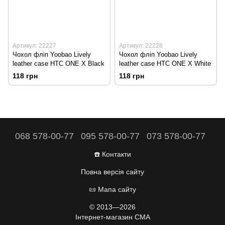
Артикул: 22227
Артикул: 22228
Чохол фліп Yoobao Lively
Чохол фліп Yoobao Lively
leather case HTC ONE X Black
leather case HTC ONE X White
118 грн
118 грн
068 578-00-77
095 578-00-77
073 578-00-77
☎️ Контакти
Повна версія сайту
📜 Мапа сайту
© 2013—2026
Інтернет-магазин CMA