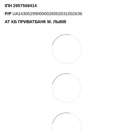
ІПН 2957508414
Р/Р
UA143052990000026002031002636
АТ КБ ПРИВАТБАНК М. ЛЬВІВ