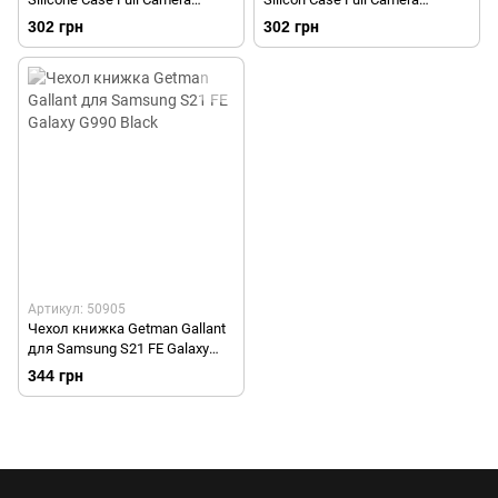
Lakshmi для Samsung G990
Lakshmi для Samsung G990
302 грн
302 грн
Galaxy S21 FE Dark green/
Galaxy S21 FE Red/Красный
Темно-зеленый
Артикул: 50905
Чехол книжка Getman Gallant
для Samsung S21 FE Galaxy
G990 Black
344 грн