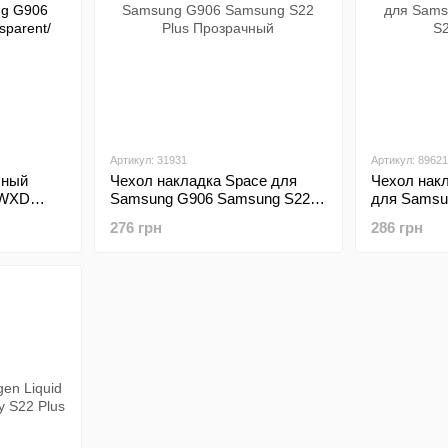
Артикул: 31931
Артикул: 89621
чный
Чехол накладка Space для
Чехол накл
 WXD
Samsung G906 Samsung S22
для Samsu
 G906
Plus Прозрачный
S22 Plus B
276 грн
286 грн
parent/