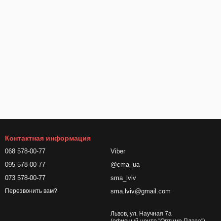
Контактная информация
068 578-00-77
Viber
095 578-00-77
@cma_ua
073 578-00-77
sma_lviv
sma.lviv@gmail.com
Перезвонить вам?
Львов, ул. Научная 7а