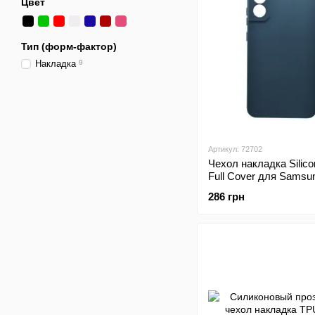
Цвет
Тип (форм-фактор)
Накладка
9
Артикул: 72702
Чехол накладка Silic
Full Cover для Samsu
Samsung S22 Plus Blu
286 грн