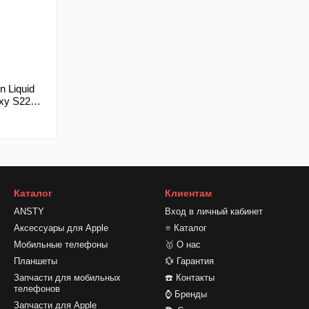
 Liquid
xy S22
Каталог
Клиентам
ANSTY
Вход в личный кабинет
Аксессуары для Apple
⭐ Каталог
Мобильные телефоны
🥇 О нас
Планшеты
💱 Гарантия
Запчасти для мобильных
☎️ Контакты
телефонов
⌚ Бренды
Запчасти для Apple