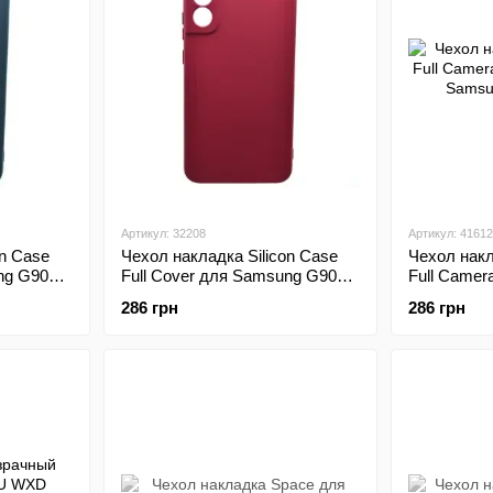
Артикул: 32208
Артикул: 41612
on Case
Чехол накладка Silicon Case
Чехол накл
ng G906
Full Cover для Samsung G906
Full Came
e
Samsung S22 Plus Coral
Samsung S
286 грн
286 грн