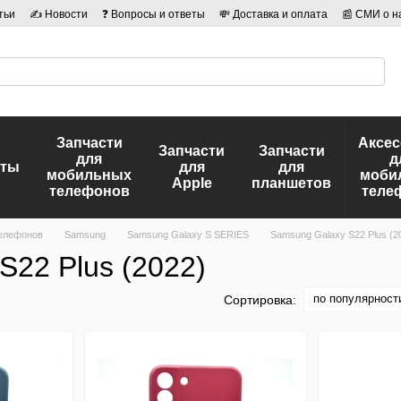
тьи
✍ Новости
❓ Вопросы и ответы
💸 Доставка и оплата
📰 СМИ о н
иальности
🛡️ Договор публичной оферты
👤 Авторы
Запчасти
Аксе
Запчасти
Запчасти
для
д
еты
для
для
мобильных
моби
Apple
планшетов
телефонов
теле
елефонов
Samsung
Samsung Galaxy S SERIES
Samsung Galaxy S22 Plus (2
S22 Plus (2022)
по популярност
Сортировка: