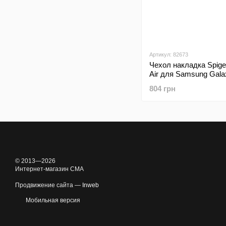
Артикул: 82673
Чехол накладка Spigen
Air для Samsung Gala
Plus Black
804 грн
© 2013—2026
Интернет-магазин CMA
Продвижение сайта —
Inweb
Мобильная версия