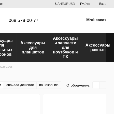
UAH
EUR
USD
Рус
Укр
Вход
ас
068 578-00-77
Мой заказ
Аксессуары
ссуары
Аксессуары
и запчасти
ля
Аксессуары
для
для
льных
разные
планшетов
ноутбуков и
фонов
ПК
022) G906
и
сначала дешевле
по названию
Отображение: