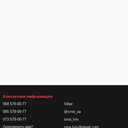
Контактная информация
068 578-00-77
Viber
095 578-00-77
@cma_ua
073 578-00-77
sma_lviv
sma.lviv@gmail.com
Перезвонить вам?