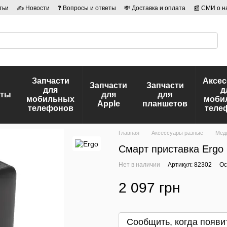
тьи
✍ Новости
❓ Вопросы и ответы
💸 Доставка и оплата
📰 СМИ о н
иальности
🛡️ Договор публичной оферты
👤 Авторы
Запчасти
Аксе
Запчасти
Запчасти
для
д
еты
для
для
мобильных
моби
Apple
планшетов
телефонов
теле
Главная
Аксессуары разные
Мед
Смарт приставка Ergo 
Нет в наличии
Артикул: 82302
Ос
2 097 грн
Сообщить, когда появи