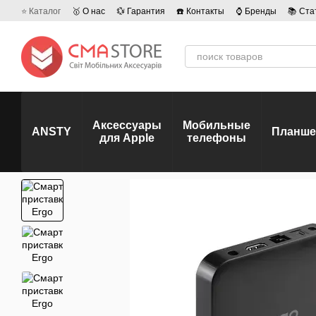
Перейти к основному контенту
⭐ Каталог
🥇 О нас
💱 Гарантия
☎️ Контакты
⌚ Бренды
📚 Ста
💡 Наши вакансии
💬 Отзывы о магазине
🤝 Политика конфиденц
Аксессуары
Мобильные
ANSTY
Планш
для Apple
телефоны