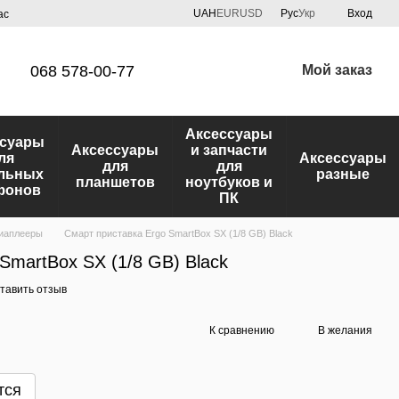
UAH
EUR
USD
Рус
Укр
Вход
ас
068 578-00-77
Мой заказ
Аксессуары
ссуары
Аксессуары
и запчасти
ля
Аксессуары
для
для
льных
разные
планшетов
ноутбуков и
фонов
ПК
иаплееры
Смарт приставка Ergo SmartBox SX (1/8 GB) Black
SmartBox SX (1/8 GB) Black
тавить отзыв
К сравнению
В желания
тся