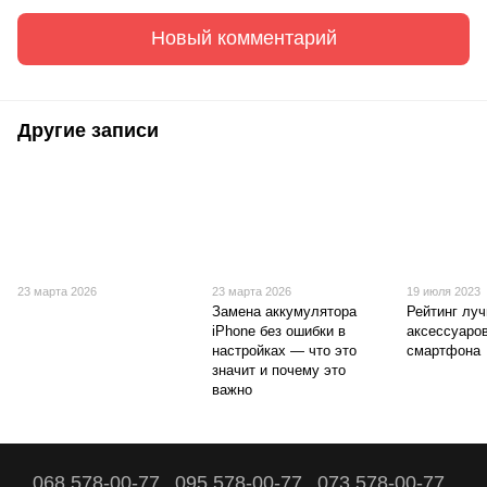
Новый комментарий
Другие записи
23 марта 2026
23 марта 2026
19 июля 2023
Замена аккумулятора
Рейтинг лу
iPhone без ошибки в
аксессуаро
настройках — что это
смартфона
значит и почему это
важно
068 578-00-77
095 578-00-77
073 578-00-77