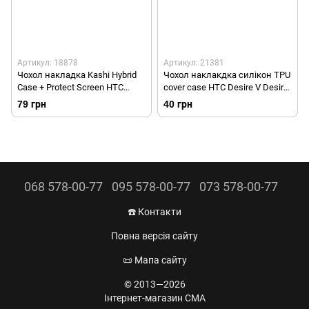
Артикул: 18878
Артикул: 21381
Чохол накладка Kashi Hybrid
Чохол наклакдка силікон TPU
Case + Protect Screen HTC
cover case HTC Desire V Desire
Desire V/Desire X/T328w/T328e
X T328w/T328e Black
79 грн
40 грн
White
068 578-00-77
095 578-00-77
073 578-00-77
☎️ Контакти
Повна версія сайту
📜 Мапа сайту
© 2013—2026
Інтернет-магазин CMA