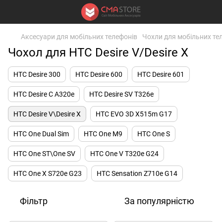
Аксесуари для мобільних телефонів
Чохли для мобільних те
Чохол для HTC Desire V/Desire X
HTC Desire 300
HTC Desire 600
HTC Desire 601
HTC Desire C A320e
HTC Desire SV T326e
HTC Desire V\Desire X
HTC EVO 3D X515m G17
HTC One Dual Sim
HTC One M9
HTC One S
HTC One ST\One SV
HTC One V T320e G24
HTC One X S720e G23
HTC Sensation Z710e G14
Фільтр
За популярністю