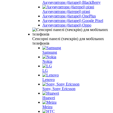
Акумулятори (батареї) BlackBerry
Акумулятори (батереї) різні
Акумулятори (батареї) OnePlus
Акумулятори (батареї) Google Pixel
Акумулятори (батареї) Oppo
Сенсорні панелі (тачскрін) для мобільних
телефонів
Samsung
Nokia
LG
Lenovo
Sony, Sony Ericsson
Huawei
Meizu